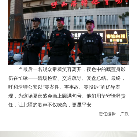
当最后一名观众带着笑容离开，夜色中的藏蓝身影
仍在忙碌——清场检查、交通疏导、复盘总结。最终，
呼和浩特公安以“零案件、零事故、零投诉”的优异表
现，为这场夏夜盛会画上圆满句号。他们用坚守诠释责
任，让北疆的歌声不仅嘹亮，更显平安。
责任编辑：广汉