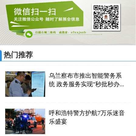
热门推荐
乌兰察布市推出智能警务系
统 政务服务实现"秒批秒办...
呼和浩特警方护航7万乐迷音
乐盛宴